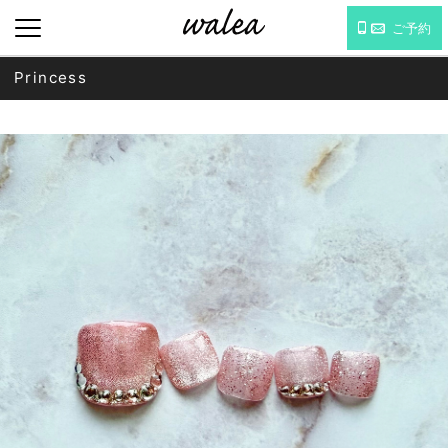
ご予約
Princess
MENU : WEDDING NAIL
WEDDING NAIL CATALOG
ネイル詳細