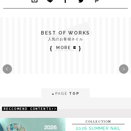
BEST OF WORKS
人気のお客様ネイル
｛
｝
MORE
PAGE
TOP
▲
RECCOMEND CONTENTS>>
COLLECTION
2026 SUMMER NAIL