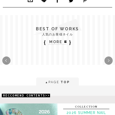
BEST OF WORKS
人気のお客様ネイル
｛
｝
MORE
PAGE
TOP
▲
RECCOMEND CONTENTS>>
COLLECTION
2026 SUMMER NAIL