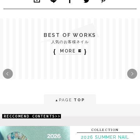
BEST OF WORKS
人気のお客様ネイル
｛
｝
MORE
PAGE
TOP
▲
RECCOMEND CONTENTS>>
COLLECTION
2026 SUMMER NAIL