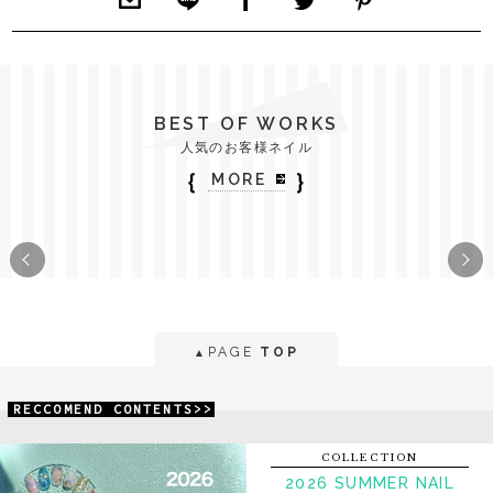
BEST OF WORKS
人気のお客様ネイル
｛
｝
MORE
PAGE
TOP
▲
RECCOMEND CONTENTS>>
COLLECTION
2026 SUMMER NAIL