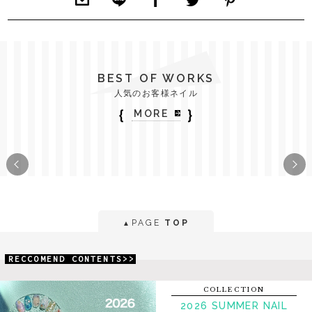
BEST OF WORKS
人気のお客様ネイル
｛
｝
MORE
PAGE
TOP
▲
RECCOMEND CONTENTS>>
COLLECTION
2026 SUMMER NAIL