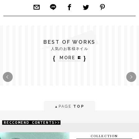
BEST OF WORKS
人気のお客様ネイル
｛
｝
MORE
PAGE
TOP
▲
RECCOMEND CONTENTS>>
COLLECTION