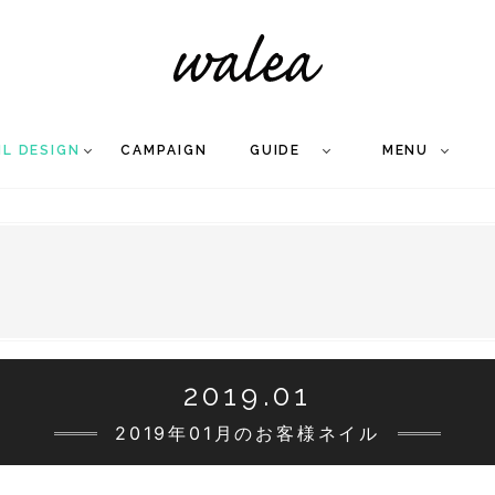
IL DESIGN
CAMPAIGN
GUIDE
MENU
COLLECTION
FLOW
NAIL
CARE
&
WORKS
Q
A
WEDDING NAIL
&
GEL NAIL
2019.01
2019年01月のお客様ネイル