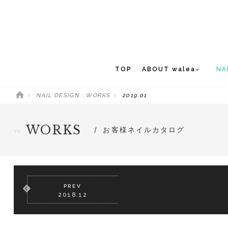
TOP
ABOUT walea
NA
NAIL DESIGN : WORKS
2019.01
CONCEPT
NEW 
STAFF
WORKS
お客様ネイルカタログ
MEDIA
PREV
2018.12