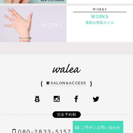
WORKS
WORKS
最新お客様ネイル
｛
｝
SALON
ACCESS
&
完全予約制
ご予約 / お問い合わせ
080-2833-5157