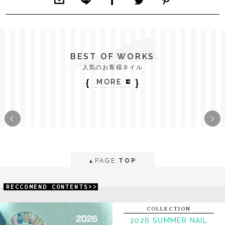
BEST OF WORKS
人気のお客様ネイル
｛
｝
MORE
PAGE
TOP
▲
RECCOMEND CONTENTS>>
COLLECTION
2026 SUMMER NAIL