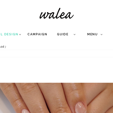
IL DESIGN
CAMPAIGN
GUIDE
MENU
.06）
COLLECTION
FLOW
NAIL
CARE
&
WORKS
Q
A
WEDDING NAIL
&
GEL NAIL