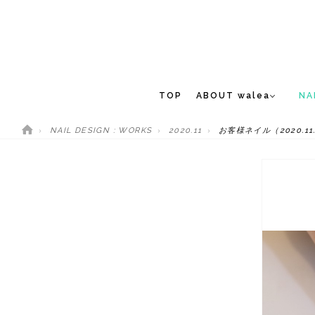
TOP
ABOUT walea
NA
NAIL DESIGN : WORKS
2020.11
お客様ネイル（2020.11
CONCEPT
NEW 
STAFF
MEDIA