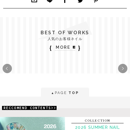
BEST OF WORKS
人気のお客様ネイル
｛
｝
MORE
PAGE
TOP
▲
RECCOMEND CONTENTS>>
COLLECTION
2026 SUMMER NAIL