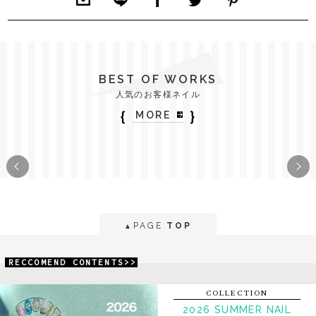
BEST OF WORKS
人気のお客様ネイル
｛
｝
MORE
PAGE
TOP
▲
RECCOMEND CONTENTS>>
COLLECTION
2026 SUMMER NAIL