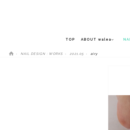
TOP
ABOUT walea
NA
NAIL DESIGN : WORKS
2021.05
airy
CONCEPT
NEW 
STAFF
MEDIA