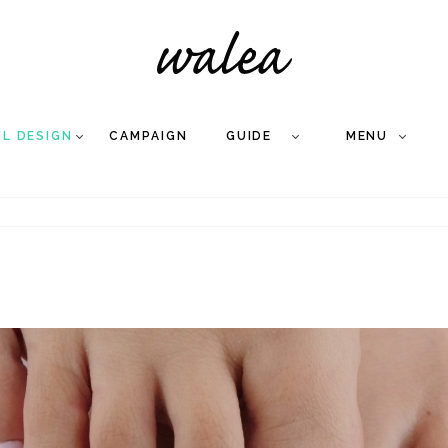
IL DESIGN
CAMPAIGN
GUIDE
MENU
COLLECTION
FLOW
NAIL
CARE
&
WORKS
Q
A
WEDDING NAIL
&
GEL NAIL