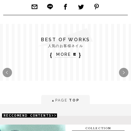
BEST OF WORKS
人気のお客様ネイル
｛
｝
MORE
PAGE
TOP
▲
RECCOMEND CONTENTS>>
COLLECTION