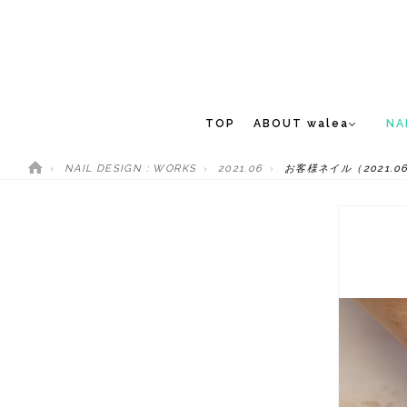
TOP
ABOUT walea
NA
NAIL DESIGN : WORKS
2021.06
お客様ネイル（2021.06
CONCEPT
NEW 
STAFF
MEDIA