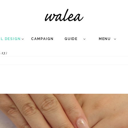
IL DESIGN
CAMPAIGN
GUIDE
MENU
.13）
COLLECTION
FLOW
NAIL
CARE
&
WORKS
Q
A
WEDDING NAIL
&
GEL NAIL