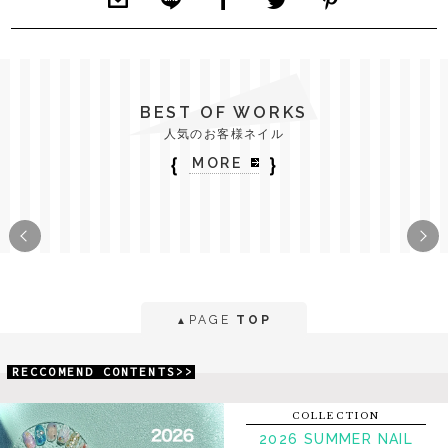
BEST OF WORKS
人気のお客様ネイル
｛
｝
MORE
PAGE
TOP
▲
RECCOMEND CONTENTS>>
COLLECTION
2026 SUMMER NAIL