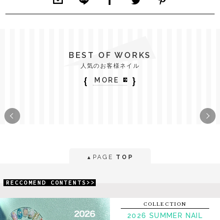
BEST OF WORKS
人気のお客様ネイル
｛
｝
MORE
PAGE
TOP
▲
RECCOMEND CONTENTS>>
COLLECTION
2026 SUMMER NAIL