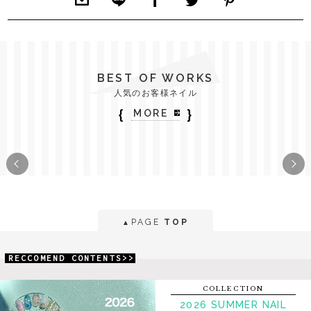
BEST OF WORKS
人気のお客様ネイル
｛
｝
MORE
PAGE
TOP
▲
RECCOMEND CONTENTS>>
COLLECTION
2026 SUMMER NAIL