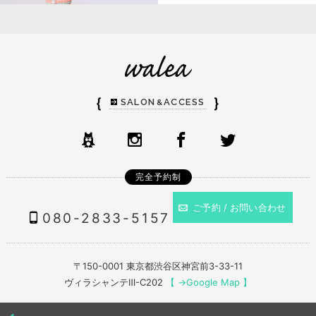
｛
｝
SALON
ACCESS
&
完全予約制
ご予約 / お問い合わせ
080-2833-5157
〒150-0001 東京都渋谷区神宮前3-33-11
ヴィラシャンテⅢ-C202
【 →Google Map 】