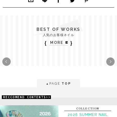
BEST OF WORKS
人気のお客様ネイル
｛
｝
MORE
PAGE
TOP
▲
RECCOMEND CONTENTS>>
COLLECTION
2026 SUMMER NAIL