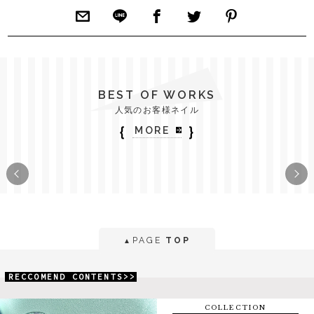
BEST OF WORKS
人気のお客様ネイル
｛
｝
MORE
PAGE
TOP
▲
RECCOMEND CONTENTS>>
COLLECTION