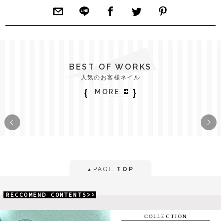
BEST OF WORKS
人気のお客様ネイル
｛
｝
MORE
PAGE
TOP
▲
RECCOMEND CONTENTS>>
COLLECTION