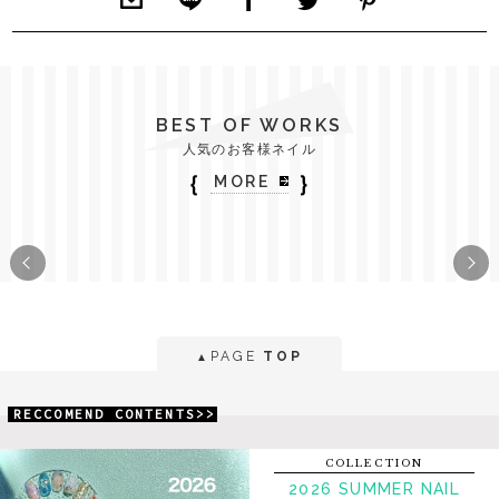
BEST OF WORKS
人気のお客様ネイル
｛
｝
MORE
PAGE
TOP
▲
RECCOMEND CONTENTS>>
COLLECTION
2026 SUMMER NAIL