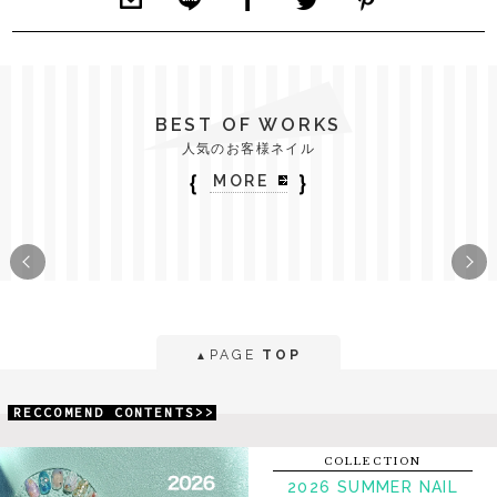
BEST OF WORKS
人気のお客様ネイル
｛
｝
MORE
PAGE
TOP
▲
RECCOMEND CONTENTS>>
COLLECTION
2026 SUMMER NAIL