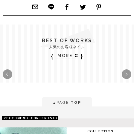
BEST OF WORKS
人気のお客様ネイル
｛
｝
MORE
PAGE
TOP
▲
RECCOMEND CONTENTS>>
COLLECTION