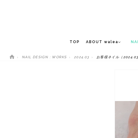
TOP
ABOUT walea
NA
NAIL DESIGN : WORKS
2024.03
お客様ネイル（2024.03
CONCEPT
NEW 
STAFF
MEDIA