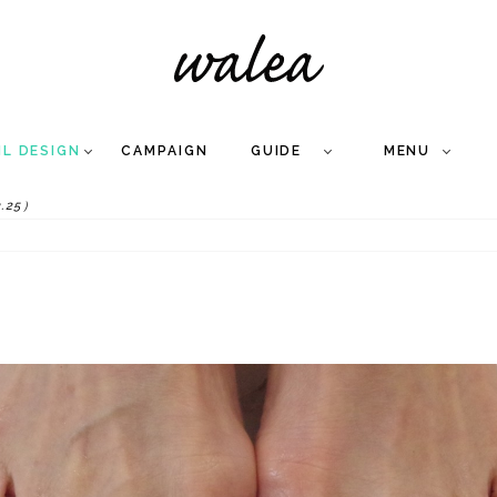
IL DESIGN
CAMPAIGN
GUIDE
MENU
.25）
COLLECTION
FLOW
NAIL
CARE
&
WORKS
Q
A
WEDDING NAIL
&
GEL NAIL