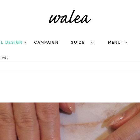
IL DESIGN
CAMPAIGN
GUIDE
MENU
.28）
COLLECTION
FLOW
NAIL
CARE
&
WORKS
Q
A
WEDDING NAIL
&
GEL NAIL