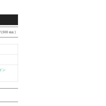
11,500
]
税抜
イン