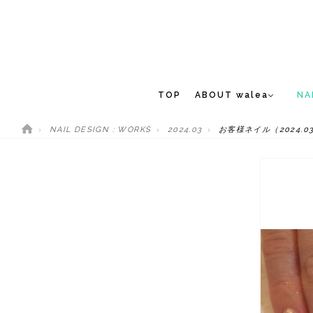
TOP
ABOUT walea
NA
NAIL DESIGN : WORKS
2024.03
お客様ネイル（2024.03
CONCEPT
NEW 
STAFF
MEDIA