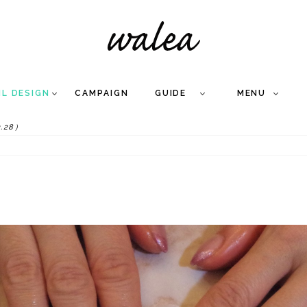
IL DESIGN
CAMPAIGN
GUIDE
MENU
.28）
COLLECTION
FLOW
NAIL
CARE
&
WORKS
Q
A
WEDDING NAIL
&
GEL NAIL