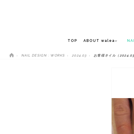
TOP
ABOUT walea
NA
NAIL DESIGN : WORKS
2024.03
お客様ネイル（2024.03
CONCEPT
NEW 
STAFF
MEDIA