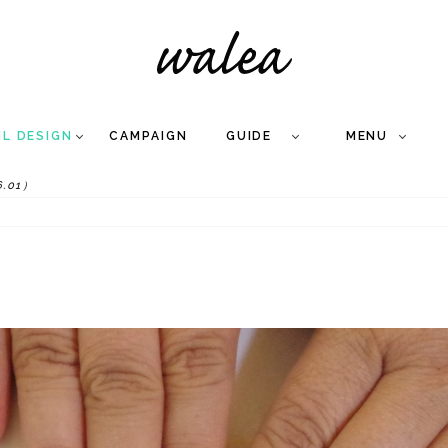
IL DESIGN
CAMPAIGN
GUIDE
MENU
.01）
COLLECTION
FLOW
NAIL
CARE
&
WORKS
Q
A
WEDDING NAIL
&
GEL NAIL