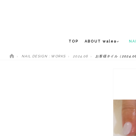
TOP
ABOUT walea
NA
NAIL DESIGN : WORKS
2024.06
お客様ネイル（2024.06
CONCEPT
NEW 
STAFF
MEDIA