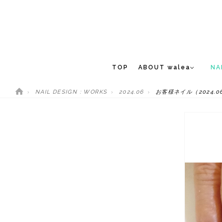
TOP
ABOUT walea
NA
NAIL DESIGN : WORKS
2024.06
お客様ネイル（2024.06
CONCEPT
NEW 
STAFF
MEDIA