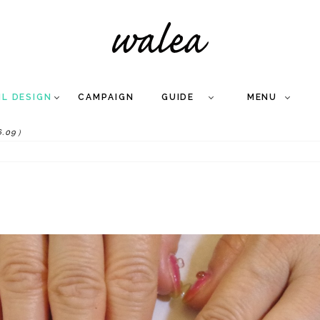
IL DESIGN
CAMPAIGN
GUIDE
MENU
.09）
COLLECTION
FLOW
NAIL
CARE
&
WORKS
Q
A
WEDDING NAIL
&
GEL NAIL