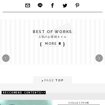
BEST OF WORKS
人気のお客様ネイル
｛
｝
MORE
PAGE
TOP
▲
RECCOMEND CONTENTS>>
COLLECTION