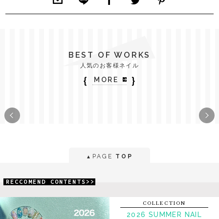
BEST OF WORKS
人気のお客様ネイル
｛
｝
MORE
PAGE
TOP
▲
RECCOMEND CONTENTS>>
COLLECTION
2026 SUMMER NAIL