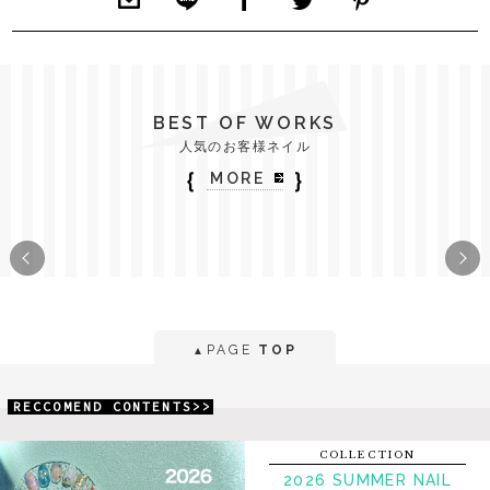
BEST OF WORKS
人気のお客様ネイル
｛
｝
MORE
PAGE
TOP
▲
RECCOMEND CONTENTS>>
COLLECTION
2026 SUMMER NAIL