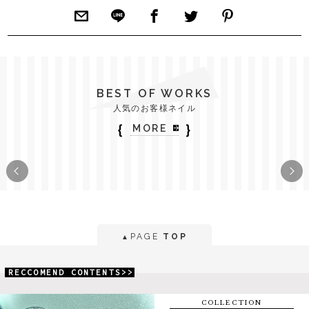
BEST OF WORKS
人気のお客様ネイル
｛
｝
MORE
PAGE
TOP
▲
RECCOMEND CONTENTS>>
COLLECTION