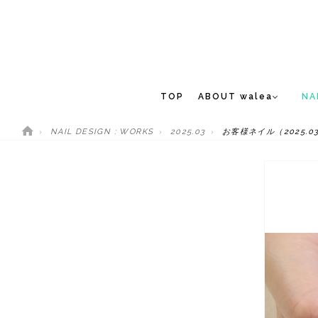
TOP
ABOUT walea
NA
NAIL DESIGN : WORKS
2025.03
お客様ネイル（2025.03
CONCEPT
NEW 
STAFF
MEDIA