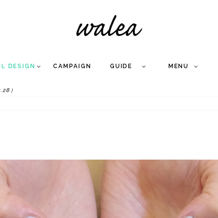
IL DESIGN
CAMPAIGN
GUIDE
MENU
.28）
COLLECTION
FLOW
NAIL
CARE
&
WORKS
Q
A
WEDDING NAIL
&
GEL NAIL