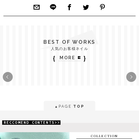
BEST OF WORKS
人気のお客様ネイル
｛
｝
MORE
PAGE
TOP
▲
RECCOMEND CONTENTS>>
COLLECTION