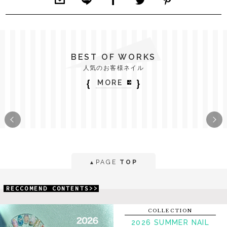
BEST OF WORKS
人気のお客様ネイル
｛
｝
MORE
PAGE
TOP
▲
RECCOMEND CONTENTS>>
COLLECTION
2026 SUMMER NAIL