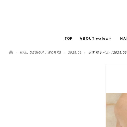
TOP
ABOUT walea
NA
NAIL DESIGN : WORKS
2025.06
お客様ネイル（2025.06
CONCEPT
NEW 
STAFF
MEDIA