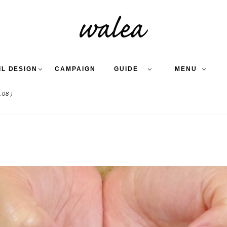
IL DESIGN
CAMPAIGN
GUIDE
MENU
.08）
COLLECTION
FLOW
NAIL
CARE
&
WORKS
Q
A
WEDDING NAIL
&
GEL NAIL