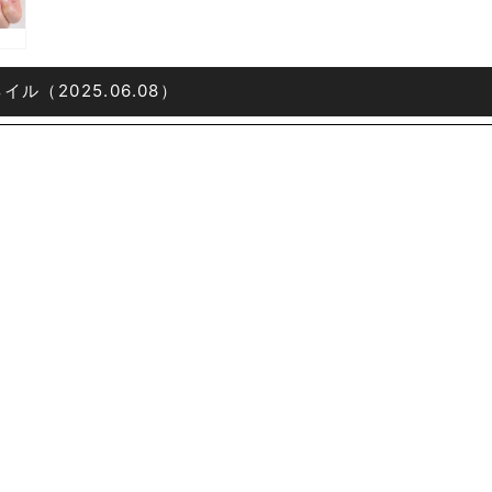
イル（2025.06.08）
¥12,760
¥
[
定価
税込
ゴリー
最新お客様ネイル
2025年06月
ハンド
種別
カジュアル
ガーリー
ポップ
春夏デザイン
イルをシェアする