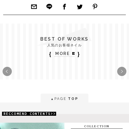
BEST OF WORKS
人気のお客様ネイル
｛
｝
MORE
PAGE
TOP
▲
RECCOMEND CONTENTS>>
COLLECTION