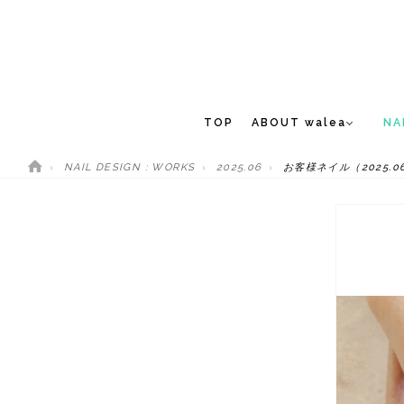
TOP
ABOUT walea
NA
NAIL DESIGN : WORKS
2025.06
お客様ネイル（2025.06
CONCEPT
NEW 
STAFF
MEDIA