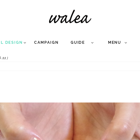
IL DESIGN
CAMPAIGN
GUIDE
MENU
.11）
COLLECTION
FLOW
NAIL
CARE
&
WORKS
Q
A
WEDDING NAIL
&
GEL NAIL