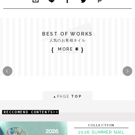
BEST OF WORKS
人気のお客様ネイル
｛
｝
MORE
PAGE
TOP
▲
RECCOMEND CONTENTS>>
COLLECTION
2026 SUMMER NAIL