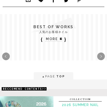
BEST OF WORKS
人気のお客様ネイル
｛
｝
MORE
PAGE
TOP
▲
RECCOMEND CONTENTS>>
COLLECTION
2026 SUMMER NAIL