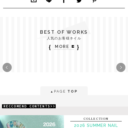
BEST OF WORKS
人気のお客様ネイル
｛
｝
MORE
PAGE
TOP
▲
RECCOMEND CONTENTS>>
COLLECTION
2026 SUMMER NAIL