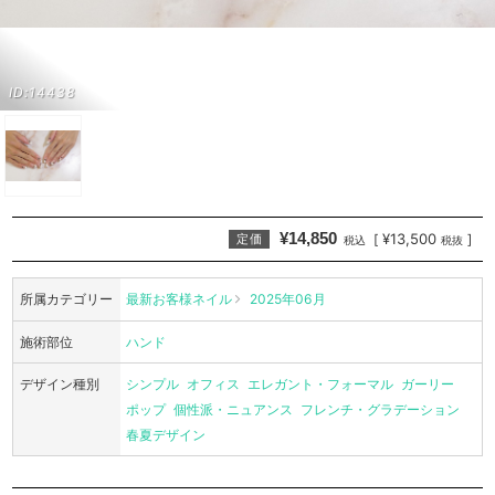
ID:14438
¥14,850
¥13,500
[
]
定価
税込
税抜
所属カテゴリー
最新お客様ネイル
2025年06月
施術部位
ハンド
デザイン種別
シンプル
オフィス
エレガント・フォーマル
ガーリー
ポップ
個性派・ニュアンス
フレンチ・グラデーション
春夏デザイン