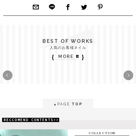
BEST OF WORKS
人気のお客様ネイル
｛
｝
MORE
PAGE
TOP
▲
RECCOMEND CONTENTS>>
COLLECTION