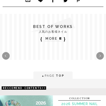
BEST OF WORKS
人気のお客様ネイル
｛
｝
MORE
PAGE
TOP
▲
RECCOMEND CONTENTS>>
COLLECTION
2026 SUMMER NAIL