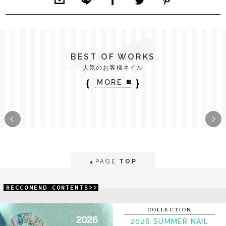
BEST OF WORKS
人気のお客様ネイル
｛
｝
MORE
PAGE
TOP
▲
RECCOMEND CONTENTS>>
COLLECTION
2026 SUMMER NAIL