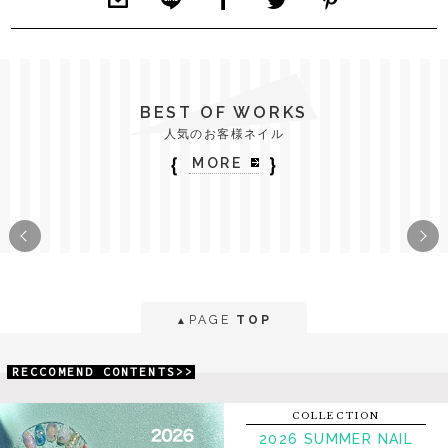
BEST OF WORKS
人気のお客様ネイル
｛
｝
MORE
PAGE
TOP
▲
RECCOMEND CONTENTS>>
COLLECTION
2026 SUMMER NAIL