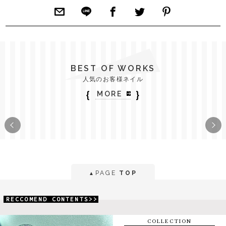
BEST OF WORKS
人気のお客様ネイル
｛
｝
MORE
PAGE
TOP
▲
RECCOMEND CONTENTS>>
COLLECTION